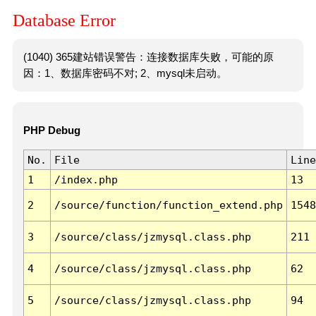
Database Error
(1040) 365建站错误警告：连接数据库失败，可能的原
因：1、数据库密码不对; 2、mysql未启动。
PHP Debug
No.
File
Line
1
/index.php
13
2
/source/function/function_extend.php
1548
3
/source/class/jzmysql.class.php
211
4
/source/class/jzmysql.class.php
62
5
/source/class/jzmysql.class.php
94