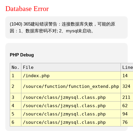
Database Error
(1040) 365建站错误警告：连接数据库失败，可能的原
因：1、数据库密码不对; 2、mysql未启动。
PHP Debug
No.
File
Line
1
/index.php
14
2
/source/function/function_extend.php
324
3
/source/class/jzmysql.class.php
211
4
/source/class/jzmysql.class.php
62
5
/source/class/jzmysql.class.php
94
6
/source/class/jzmysql.class.php
76