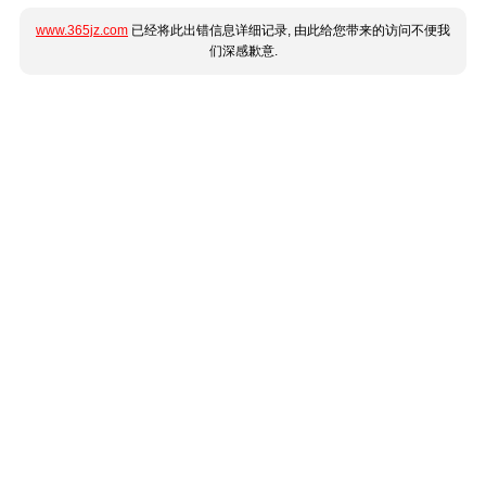
www.365jz.com
已经将此出错信息详细记录, 由此给您带来的访问不便我
们深感歉意.