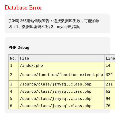
Database Error
(1040) 365建站错误警告：连接数据库失败，可能的原
因：1、数据库密码不对; 2、mysql未启动。
PHP Debug
No.
File
Line
1
/index.php
14
2
/source/function/function_extend.php
324
3
/source/class/jzmysql.class.php
211
4
/source/class/jzmysql.class.php
62
5
/source/class/jzmysql.class.php
94
6
/source/class/jzmysql.class.php
76