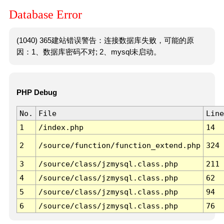
Database Error
(1040) 365建站错误警告：连接数据库失败，可能的原
因：1、数据库密码不对; 2、mysql未启动。
PHP Debug
No.
File
Line
1
/index.php
14
2
/source/function/function_extend.php
324
3
/source/class/jzmysql.class.php
211
4
/source/class/jzmysql.class.php
62
5
/source/class/jzmysql.class.php
94
6
/source/class/jzmysql.class.php
76