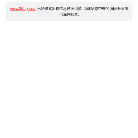
www.365jz.com
已经将此出错信息详细记录, 由此给您带来的访问不便我
们深感歉意.