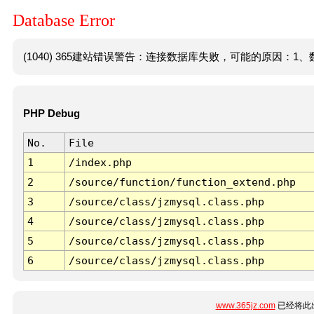
Database Error
(1040) 365建站错误警告：连接数据库失败，可能的原因：1、数
PHP Debug
No.
File
1
/index.php
2
/source/function/function_extend.php
3
/source/class/jzmysql.class.php
4
/source/class/jzmysql.class.php
5
/source/class/jzmysql.class.php
6
/source/class/jzmysql.class.php
www.365jz.com
已经将此