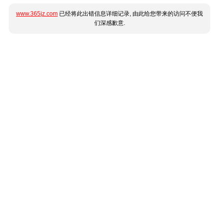
www.365jz.com
已经将此出错信息详细记录, 由此给您带来的访问不便我
们深感歉意.