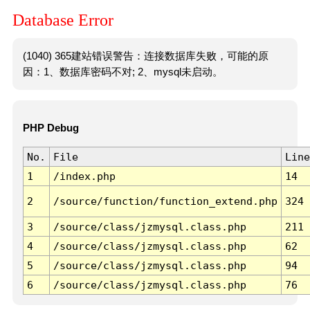
Database Error
(1040) 365建站错误警告：连接数据库失败，可能的原
因：1、数据库密码不对; 2、mysql未启动。
PHP Debug
No.
File
Line
1
/index.php
14
2
/source/function/function_extend.php
324
3
/source/class/jzmysql.class.php
211
4
/source/class/jzmysql.class.php
62
5
/source/class/jzmysql.class.php
94
6
/source/class/jzmysql.class.php
76