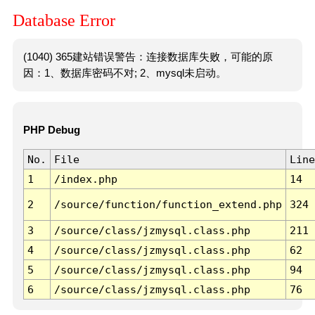
Database Error
(1040) 365建站错误警告：连接数据库失败，可能的原
因：1、数据库密码不对; 2、mysql未启动。
PHP Debug
No.
File
Line
1
/index.php
14
2
/source/function/function_extend.php
324
3
/source/class/jzmysql.class.php
211
4
/source/class/jzmysql.class.php
62
5
/source/class/jzmysql.class.php
94
6
/source/class/jzmysql.class.php
76