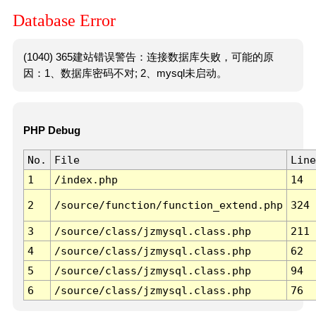
Database Error
(1040) 365建站错误警告：连接数据库失败，可能的原
因：1、数据库密码不对; 2、mysql未启动。
PHP Debug
No.
File
Line
1
/index.php
14
2
/source/function/function_extend.php
324
3
/source/class/jzmysql.class.php
211
4
/source/class/jzmysql.class.php
62
5
/source/class/jzmysql.class.php
94
6
/source/class/jzmysql.class.php
76