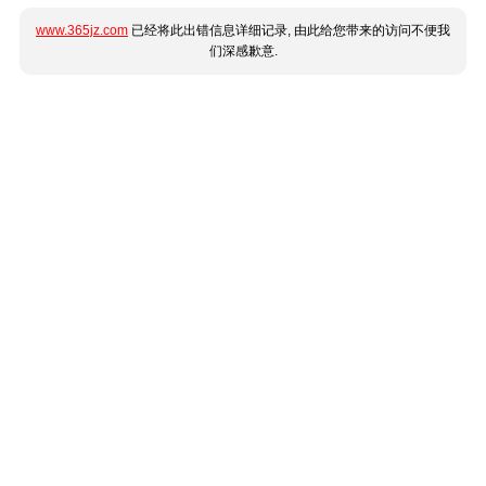
www.365jz.com
已经将此出错信息详细记录, 由此给您带来的访问不便我
们深感歉意.