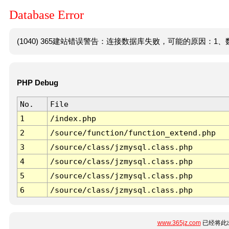
Database Error
(1040) 365建站错误警告：连接数据库失败，可能的原因：1、数
PHP Debug
No.
File
1
/index.php
2
/source/function/function_extend.php
3
/source/class/jzmysql.class.php
4
/source/class/jzmysql.class.php
5
/source/class/jzmysql.class.php
6
/source/class/jzmysql.class.php
www.365jz.com
已经将此