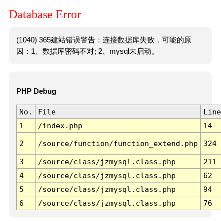
Database Error
(1040) 365建站错误警告：连接数据库失败，可能的原
因：1、数据库密码不对; 2、mysql未启动。
PHP Debug
No.
File
Line
1
/index.php
14
2
/source/function/function_extend.php
324
3
/source/class/jzmysql.class.php
211
4
/source/class/jzmysql.class.php
62
5
/source/class/jzmysql.class.php
94
6
/source/class/jzmysql.class.php
76