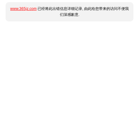
www.365jz.com
已经将此出错信息详细记录, 由此给您带来的访问不便我
们深感歉意.