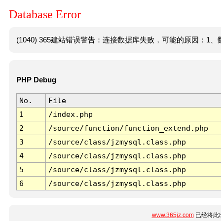
Database Error
(1040) 365建站错误警告：连接数据库失败，可能的原因：1、数
PHP Debug
No.
File
1
/index.php
2
/source/function/function_extend.php
3
/source/class/jzmysql.class.php
4
/source/class/jzmysql.class.php
5
/source/class/jzmysql.class.php
6
/source/class/jzmysql.class.php
www.365jz.com
已经将此