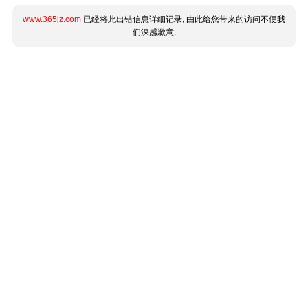
www.365jz.com
已经将此出错信息详细记录, 由此给您带来的访问不便我
们深感歉意.