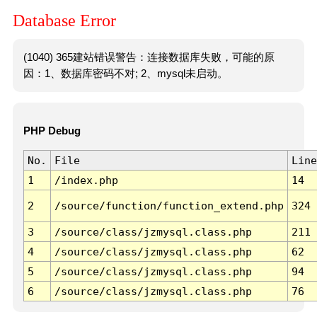
Database Error
(1040) 365建站错误警告：连接数据库失败，可能的原
因：1、数据库密码不对; 2、mysql未启动。
PHP Debug
No.
File
Line
1
/index.php
14
2
/source/function/function_extend.php
324
3
/source/class/jzmysql.class.php
211
4
/source/class/jzmysql.class.php
62
5
/source/class/jzmysql.class.php
94
6
/source/class/jzmysql.class.php
76