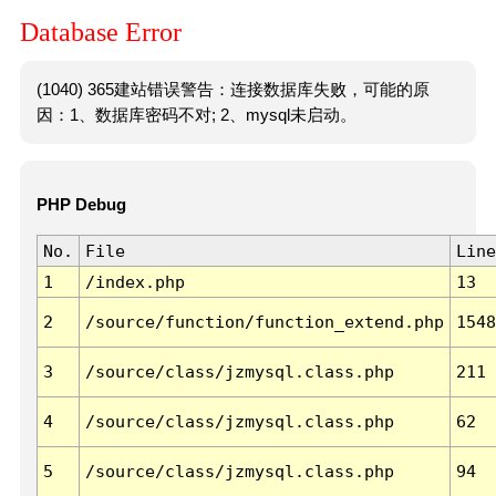
Database Error
(1040) 365建站错误警告：连接数据库失败，可能的原
因：1、数据库密码不对; 2、mysql未启动。
PHP Debug
No.
File
Line
1
/index.php
13
2
/source/function/function_extend.php
1548
3
/source/class/jzmysql.class.php
211
4
/source/class/jzmysql.class.php
62
5
/source/class/jzmysql.class.php
94