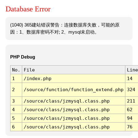
Database Error
(1040) 365建站错误警告：连接数据库失败，可能的原
因：1、数据库密码不对; 2、mysql未启动。
PHP Debug
No.
File
Line
1
/index.php
14
2
/source/function/function_extend.php
324
3
/source/class/jzmysql.class.php
211
4
/source/class/jzmysql.class.php
62
5
/source/class/jzmysql.class.php
94
6
/source/class/jzmysql.class.php
76