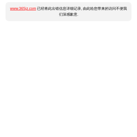
www.365jz.com
已经将此出错信息详细记录, 由此给您带来的访问不便我
们深感歉意.