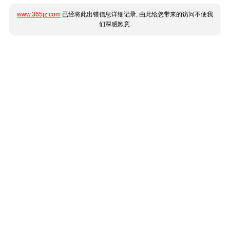
www.365jz.com
已经将此出错信息详细记录, 由此给您带来的访问不便我
们深感歉意.