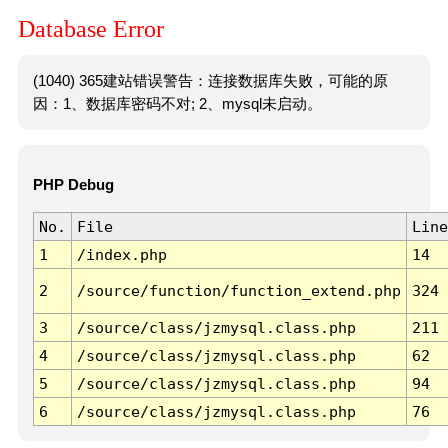
Database Error
(1040) 365建站错误警告：连接数据库失败，可能的原
因：1、数据库密码不对; 2、mysql未启动。
PHP Debug
No.
File
Line
1
/index.php
14
2
/source/function/function_extend.php
324
3
/source/class/jzmysql.class.php
211
4
/source/class/jzmysql.class.php
62
5
/source/class/jzmysql.class.php
94
6
/source/class/jzmysql.class.php
76