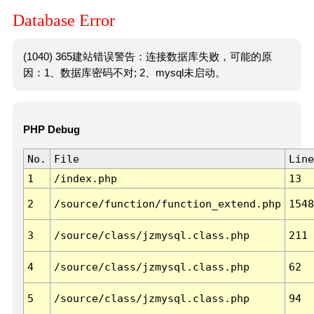
Database Error
(1040) 365建站错误警告：连接数据库失败，可能的原
因：1、数据库密码不对; 2、mysql未启动。
PHP Debug
No.
File
Line
1
/index.php
13
2
/source/function/function_extend.php
1548
3
/source/class/jzmysql.class.php
211
4
/source/class/jzmysql.class.php
62
5
/source/class/jzmysql.class.php
94