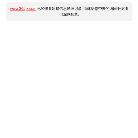
www.365jz.com
已经将此出错信息详细记录, 由此给您带来的访问不便我
们深感歉意.