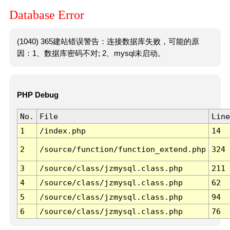
Database Error
(1040) 365建站错误警告：连接数据库失败，可能的原
因：1、数据库密码不对; 2、mysql未启动。
PHP Debug
No.
File
Line
1
/index.php
14
2
/source/function/function_extend.php
324
3
/source/class/jzmysql.class.php
211
4
/source/class/jzmysql.class.php
62
5
/source/class/jzmysql.class.php
94
6
/source/class/jzmysql.class.php
76