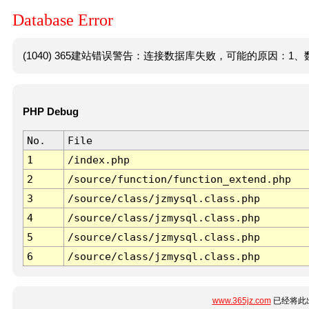
Database Error
(1040) 365建站错误警告：连接数据库失败，可能的原因：1、数
PHP Debug
No.
File
1
/index.php
2
/source/function/function_extend.php
3
/source/class/jzmysql.class.php
4
/source/class/jzmysql.class.php
5
/source/class/jzmysql.class.php
6
/source/class/jzmysql.class.php
www.365jz.com
已经将此