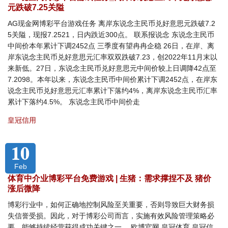
元跌破7.25关隘
AG现金网博彩平台游戏任务 离岸东说念主民币兑好意思元跌破7.2
5关隘，现报7.2521，日内跌近300点。 联系报说念 东说念主民币
中间价本年累计下调2452点 三季度有望冉冉企稳 26日，在岸、离
岸东说念主民币兑好意思元汇率双双跌破7.23，创2022年11月末以
来新低。27日，东说念主民币兑好意思元中间价较上日调降42点至
7.2098。本年以来，东说念主民币中间价累计下调2452点，在岸东
说念主民币兑好意思元汇率累计下落约4%，离岸东说念主民币汇率
累计下落约4.5%。 东说念主民币中间价走
皇冠信用
10
Feb
体育中介业博彩平台免费游戏 | 生猪：需求撑捏不及 猪价
涨后微降
博彩行业中，如何正确地控制风险至关重要，否则导致巨大财务损
失信誉受损。因此，对于博彩公司而言，实施有效风险管理策略必
要，能够持续经营获得成功关键之一。 欧博官网 皇冠体育 皇冠信