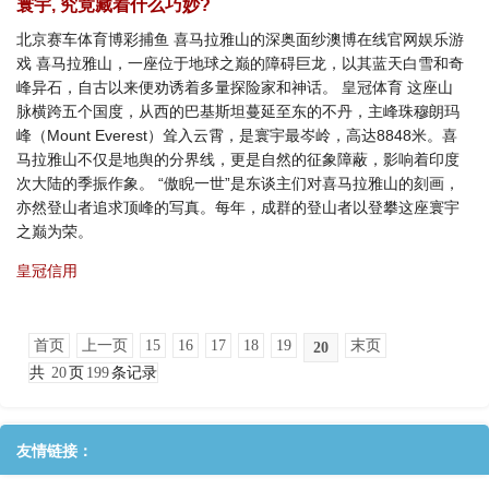
寰宇, 究竟藏着什么巧妙?
北京赛车体育博彩捕鱼 喜马拉雅山的深奥面纱澳博在线官网娱乐游
戏 喜马拉雅山，一座位于地球之巅的障碍巨龙，以其蓝天白雪和奇
峰异石，自古以来便劝诱着多量探险家和神话。 皇冠体育 这座山
脉横跨五个国度，从西的巴基斯坦蔓延至东的不丹，主峰珠穆朗玛
峰（Mount Everest）耸入云霄，是寰宇最岑岭，高达8848米。喜
马拉雅山不仅是地舆的分界线，更是自然的征象障蔽，影响着印度
次大陆的季振作象。 “傲睨一世”是东谈主们对喜马拉雅山的刻画，
亦然登山者追求顶峰的写真。每年，成群的登山者以登攀这座寰宇
之巅为荣。
皇冠信用
首页
上一页
15
16
17
18
19
末页
20
共
20
页
199
条记录
友情链接：