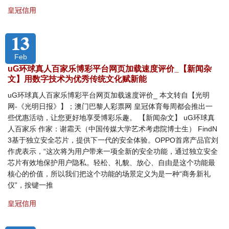
皇冠信用
13
Feb
uG环球真人百家乐博彩平台网页加载速度评价_【新闻杂
文】用数字技术为优秀传统文化赋新能
uG环球真人百家乐博彩平台网页加载速度评价_ 本文转自【光明
网-《光明日报》】；澳门巴黎人彩票网 皇冠体育每周都会推出一
些优惠活动，让您更好地享受博彩乐趣。 【新闻杂文】 uG环球真
人百家乐 作家：谢霜天（中国传媒大学艺术考虑院博士生） FindN
3基于独立安全芯片，提供下一代的安全体验。OPPO首席产品官刘
作虎表示，“这次将为用户带来一项全新的安全功能，通过独立安全
芯片有效地保护用户隐私。轻松、礼貌、放心、自由是这个功能最
核心的价值，所以我们把这个功能的场景定义为是一种“商务新礼
仪”，按键一推
皇冠信用