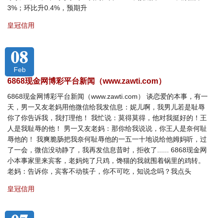
3%；环比升0.4%，预期升
皇冠信用
08
Feb
6868现金网博彩平台新闻（www.zawti.com）
6868现金网博彩平台新闻（www.zawti.com） 谈恋爱的本事，有一
天，男一又友老妈用他微信给我发信息：妮儿啊，我男儿若是耻辱
你了你告诉我，我打理他！ 我忙说：莫得莫得，他对我挺好的！王
人是我耻辱的他！ 男一又友老妈：那你给我说说，你王人是奈何耻
辱他的！ 我爽脆肠把我奈何耻辱他的一五一十地说给他姆妈听，过
了一会，微信没动静了，我再发信息昔时，拒收了...... 6868现金网
小本事家里来宾客，老妈炖了只鸡，馋猫的我就围着锅里的鸡转。
老妈：告诉你，宾客不动筷子，你不可吃，知说念吗？我点头
皇冠信用