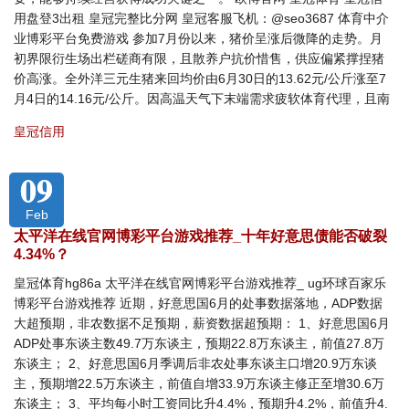
用盘登3出租 皇冠完整比分网 皇冠客服飞机：@seo3687 体育中介
业博彩平台免费游戏 参加7月份以来，猪价呈涨后微降的走势。月
初界限衍生场出栏磋商有限，且散养户抗价惜售，供应偏紧撑捏猪
价高涨。全外洋三元生猪来回均价由6月30日的13.62元/公斤涨至7
月4日的14.16元/公斤。因高温天气下末端需求疲软体育代理，且南
皇冠信用
09
Feb
太平洋在线官网博彩平台游戏推荐_十年好意思债能否破裂
4.34%？
皇冠体育hg86a 太平洋在线官网博彩平台游戏推荐_ ug环球百家乐
博彩平台游戏推荐 近期，好意思国6月的处事数据落地，ADP数据
大超预期，非农数据不足预期，薪资数据超预期： 1、好意思国6月
ADP处事东谈主数49.7万东谈主，预期22.8万东谈主，前值27.8万
东谈主； 2、好意思国6月季调后非农处事东谈主口增20.9万东谈
主，预期增22.5万东谈主，前值自增33.9万东谈主修正至增30.6万
东谈主； 3、平均每小时工资同比升4.4%，预期升4.2%，前值升4.