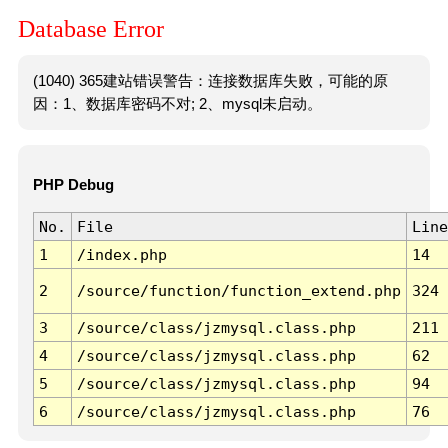
Database Error
(1040) 365建站错误警告：连接数据库失败，可能的原
因：1、数据库密码不对; 2、mysql未启动。
PHP Debug
No.
File
Line
1
/index.php
14
2
/source/function/function_extend.php
324
3
/source/class/jzmysql.class.php
211
4
/source/class/jzmysql.class.php
62
5
/source/class/jzmysql.class.php
94
6
/source/class/jzmysql.class.php
76