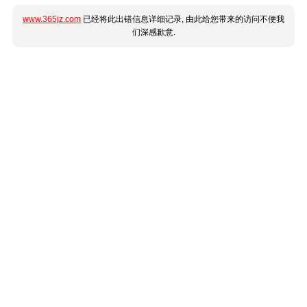
www.365jz.com
已经将此出错信息详细记录, 由此给您带来的访问不便我
们深感歉意.