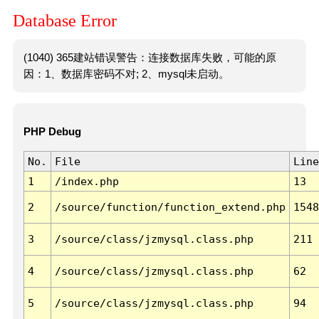
Database Error
(1040) 365建站错误警告：连接数据库失败，可能的原
因：1、数据库密码不对; 2、mysql未启动。
PHP Debug
No.
File
Line
1
/index.php
13
2
/source/function/function_extend.php
1548
3
/source/class/jzmysql.class.php
211
4
/source/class/jzmysql.class.php
62
5
/source/class/jzmysql.class.php
94