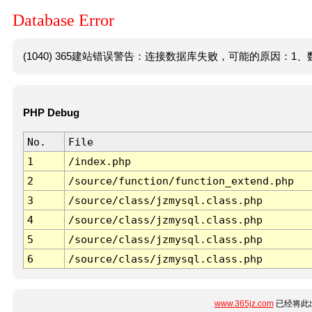
Database Error
(1040) 365建站错误警告：连接数据库失败，可能的原因：1、数
PHP Debug
No.
File
1
/index.php
2
/source/function/function_extend.php
3
/source/class/jzmysql.class.php
4
/source/class/jzmysql.class.php
5
/source/class/jzmysql.class.php
6
/source/class/jzmysql.class.php
www.365jz.com
已经将此