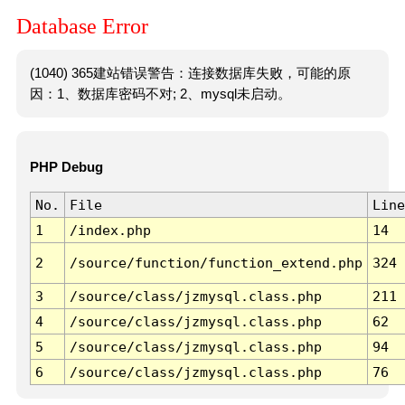
Database Error
(1040) 365建站错误警告：连接数据库失败，可能的原
因：1、数据库密码不对; 2、mysql未启动。
PHP Debug
No.
File
Line
1
/index.php
14
2
/source/function/function_extend.php
324
3
/source/class/jzmysql.class.php
211
4
/source/class/jzmysql.class.php
62
5
/source/class/jzmysql.class.php
94
6
/source/class/jzmysql.class.php
76