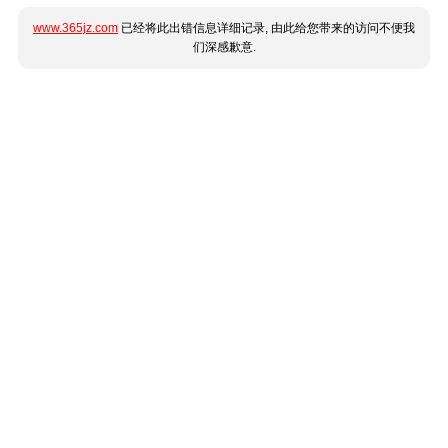
www.365jz.com
已经将此出错信息详细记录, 由此给您带来的访问不便我
们深感歉意.