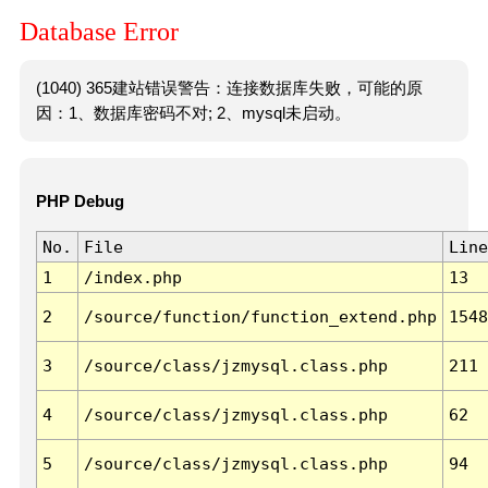
Database Error
(1040) 365建站错误警告：连接数据库失败，可能的原
因：1、数据库密码不对; 2、mysql未启动。
PHP Debug
No.
File
Line
1
/index.php
13
2
/source/function/function_extend.php
1548
3
/source/class/jzmysql.class.php
211
4
/source/class/jzmysql.class.php
62
5
/source/class/jzmysql.class.php
94