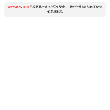
www.365jz.com
已经将此出错信息详细记录, 由此给您带来的访问不便我
们深感歉意.