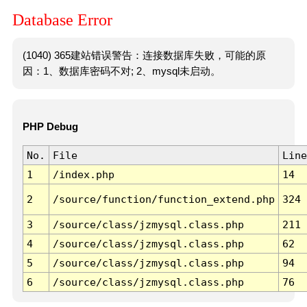
Database Error
(1040) 365建站错误警告：连接数据库失败，可能的原
因：1、数据库密码不对; 2、mysql未启动。
PHP Debug
No.
File
Line
1
/index.php
14
2
/source/function/function_extend.php
324
3
/source/class/jzmysql.class.php
211
4
/source/class/jzmysql.class.php
62
5
/source/class/jzmysql.class.php
94
6
/source/class/jzmysql.class.php
76