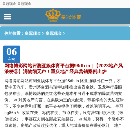
皇冠现金-皇冠现金
你的位置：
皇冠现金
>
皇冠现金
>
06
Aug
网络博彩网站评测亚娱体育平台据98db in | 【2023地产风
浪榜②】润物细无声！重庆地产经典营销案例出炉
网络博彩网站评测亚娱体育平台据98db in 比亚迪喊出在一齐，才
是中国汽车、贵州茅台酒与瑞幸咖啡推出酱香拿铁、卫龙举行显眼
包发布会、淄博烧烤的走红这些齐是本年可遇不成求的爆款营销案
例。 \n 对房地产而言，在渠谈为王的大配景、带客续命的无边逻辑
下，不少创意和叮嘱，似乎齐被扼住了喉咙，难以阐明开来。 皇冠
hg86a \n 政策在变、标的在变、节点在变，只有营销用度不变（致
使缩减），事迹压力躺在那处安如磐石。 \n 然则，莫得一个隆冬不
成逾越。房地产政策连接优化，重庆的城市价值在乘势跃迁，地产