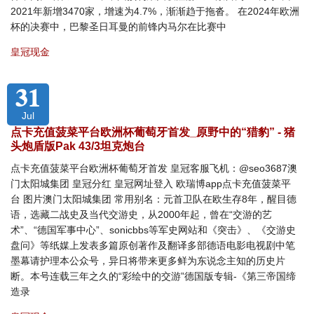
2021年新增3470家，增速为4.7%，渐渐趋于拖沓。 在2024年欧洲
杯的决赛中，巴黎圣日耳曼的前锋内马尔在比赛中
皇冠现金
31
Jul
点卡充值菠菜平台欧洲杯葡萄牙首发_原野中的“猎豹” - 猪
头炮盾版Pak 43/3坦克炮台
点卡充值菠菜平台欧洲杯葡萄牙首发 皇冠客服飞机：@seo3687澳
门太阳城集团 皇冠分红 皇冠网址登入 欧瑞博app点卡充值菠菜平
台 图片澳门太阳城集团 常用别名：元首卫队在欧生存8年，醒目德
语，选藏二战史及当代交游史，从2000年起，曾在“交游的艺
术”、“德国军事中心”、sonicbbs等军史网站和《突击》、《交游史
盘问》等纸媒上发表多篇原创著作及翻译多部德语电影电视剧中笔
墨幕请护理本公众号，异日将带来更多鲜为东说念主知的历史片
断。本号连载三年之久的“彩绘中的交游”德国版专辑-《第三帝国缔
造录