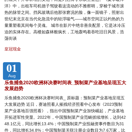
洋》中，出租车司机德子驾驶着这流动的不雅察哨，穿梭于城市滚
热的脉管之间。挡风玻璃后他那张窘况的脸，像一面镜子，照射出
世纪末北京在当代化急流中的轻浮喘气——城市空间正以灼热的力
量重塑着其间每个灵魂。 城市在影片中绝非善良配景，它是冰冷压
迫的实体存在。高楼如森林般疯长，工地轰鸣着吞吃旧日风景，浩
荡街谈
皇冠现金
01
Aug
乐鱼捕鱼2020欧洲杯决赛时间表_预制菜产业基地呈现五大
发展趋势
乐鱼捕鱼2020欧洲杯决赛时间表_ 原标题：预制菜产业基地呈现五
大发展趋势 近日，赛迪照看人摧残经济照看中心发布《2023预制
菜产业基地百强照看》，指出中国预制菜产业加快崛起，产业基地
开拓进军性突显。2022年，中国预制菜产业范畴抓续增长，达到42
48.1亿元，同比增长13.4%；中国预制菜产业投融资事件数目为31
件，同比增长34.8%；中国预制菜关联注册企业数目为7.6万家，比