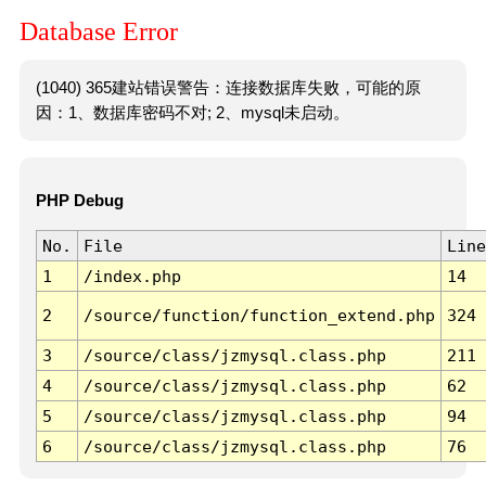
Database Error
(1040) 365建站错误警告：连接数据库失败，可能的原
因：1、数据库密码不对; 2、mysql未启动。
PHP Debug
No.
File
Line
1
/index.php
14
2
/source/function/function_extend.php
324
3
/source/class/jzmysql.class.php
211
4
/source/class/jzmysql.class.php
62
5
/source/class/jzmysql.class.php
94
6
/source/class/jzmysql.class.php
76