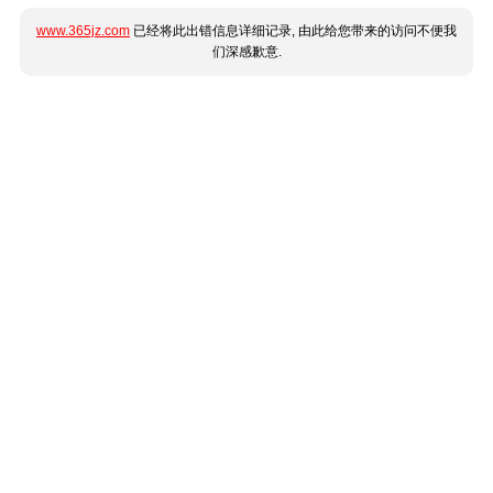
www.365jz.com
已经将此出错信息详细记录, 由此给您带来的访问不便我
们深感歉意.