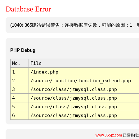
Database Error
(1040) 365建站错误警告：连接数据库失败，可能的原因：1、数
PHP Debug
No.
File
1
/index.php
2
/source/function/function_extend.php
3
/source/class/jzmysql.class.php
4
/source/class/jzmysql.class.php
5
/source/class/jzmysql.class.php
6
/source/class/jzmysql.class.php
www.365jz.com
已经将此