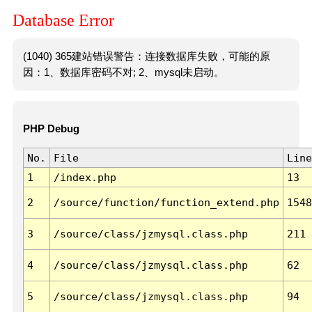
Database Error
(1040) 365建站错误警告：连接数据库失败，可能的原
因：1、数据库密码不对; 2、mysql未启动。
PHP Debug
No.
File
Line
1
/index.php
13
2
/source/function/function_extend.php
1548
3
/source/class/jzmysql.class.php
211
4
/source/class/jzmysql.class.php
62
5
/source/class/jzmysql.class.php
94