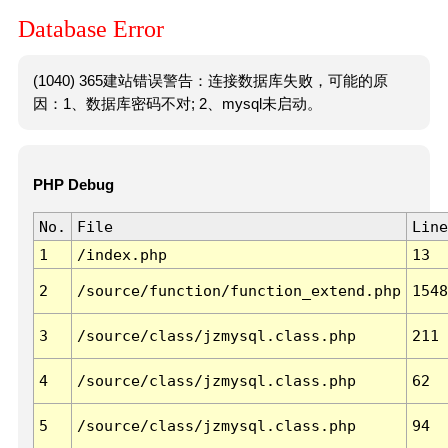
Database Error
(1040) 365建站错误警告：连接数据库失败，可能的原
因：1、数据库密码不对; 2、mysql未启动。
PHP Debug
No.
File
Line
1
/index.php
13
2
/source/function/function_extend.php
1548
3
/source/class/jzmysql.class.php
211
4
/source/class/jzmysql.class.php
62
5
/source/class/jzmysql.class.php
94