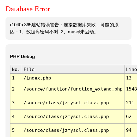
Database Error
(1040) 365建站错误警告：连接数据库失败，可能的原
因：1、数据库密码不对; 2、mysql未启动。
PHP Debug
No.
File
Line
1
/index.php
13
2
/source/function/function_extend.php
1548
3
/source/class/jzmysql.class.php
211
4
/source/class/jzmysql.class.php
62
5
/source/class/jzmysql.class.php
94