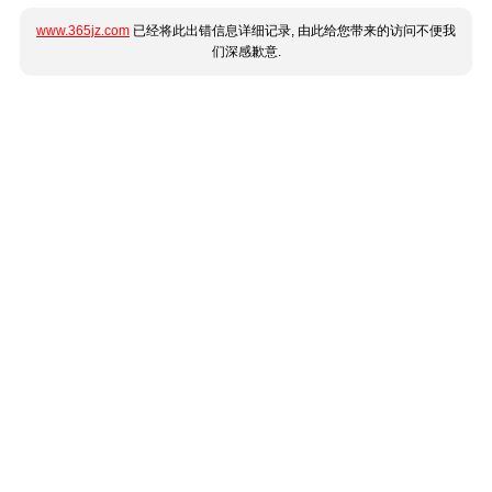
www.365jz.com
已经将此出错信息详细记录, 由此给您带来的访问不便我
们深感歉意.