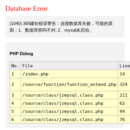
Database Error
(1040) 365建站错误警告：连接数据库失败，可能的原
因：1、数据库密码不对; 2、mysql未启动。
PHP Debug
No.
File
Line
1
/index.php
14
2
/source/function/function_extend.php
324
3
/source/class/jzmysql.class.php
211
4
/source/class/jzmysql.class.php
62
5
/source/class/jzmysql.class.php
94
6
/source/class/jzmysql.class.php
76