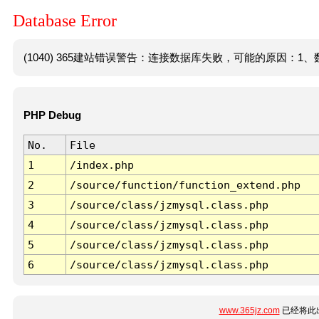
Database Error
(1040) 365建站错误警告：连接数据库失败，可能的原因：1、数
PHP Debug
No.
File
1
/index.php
2
/source/function/function_extend.php
3
/source/class/jzmysql.class.php
4
/source/class/jzmysql.class.php
5
/source/class/jzmysql.class.php
6
/source/class/jzmysql.class.php
www.365jz.com
已经将此