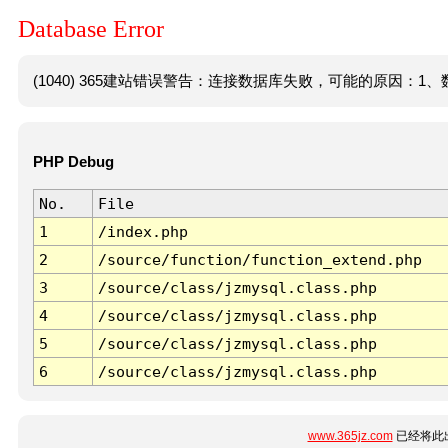
Database Error
(1040) 365建站错误警告：连接数据库失败，可能的原因：1、数
PHP Debug
No.
File
1
/index.php
2
/source/function/function_extend.php
3
/source/class/jzmysql.class.php
4
/source/class/jzmysql.class.php
5
/source/class/jzmysql.class.php
6
/source/class/jzmysql.class.php
www.365jz.com
已经将此