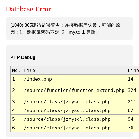
Database Error
(1040) 365建站错误警告：连接数据库失败，可能的原
因：1、数据库密码不对; 2、mysql未启动。
PHP Debug
No.
File
Line
1
/index.php
14
2
/source/function/function_extend.php
324
3
/source/class/jzmysql.class.php
211
4
/source/class/jzmysql.class.php
62
5
/source/class/jzmysql.class.php
94
6
/source/class/jzmysql.class.php
76