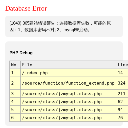
Database Error
(1040) 365建站错误警告：连接数据库失败，可能的原
因：1、数据库密码不对; 2、mysql未启动。
PHP Debug
No.
File
Line
1
/index.php
14
2
/source/function/function_extend.php
324
3
/source/class/jzmysql.class.php
211
4
/source/class/jzmysql.class.php
62
5
/source/class/jzmysql.class.php
94
6
/source/class/jzmysql.class.php
76