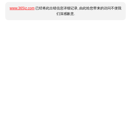
www.365jz.com
已经将此出错信息详细记录, 由此给您带来的访问不便我
们深感歉意.