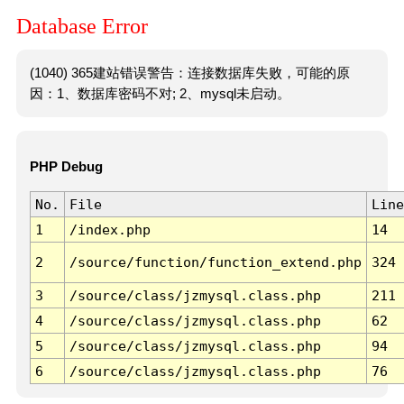
Database Error
(1040) 365建站错误警告：连接数据库失败，可能的原
因：1、数据库密码不对; 2、mysql未启动。
PHP Debug
No.
File
Line
1
/index.php
14
2
/source/function/function_extend.php
324
3
/source/class/jzmysql.class.php
211
4
/source/class/jzmysql.class.php
62
5
/source/class/jzmysql.class.php
94
6
/source/class/jzmysql.class.php
76