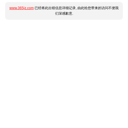
www.365jz.com
已经将此出错信息详细记录, 由此给您带来的访问不便我
们深感歉意.