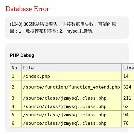
Database Error
(1040) 365建站错误警告：连接数据库失败，可能的原
因：1、数据库密码不对; 2、mysql未启动。
PHP Debug
No.
File
Line
1
/index.php
14
2
/source/function/function_extend.php
324
3
/source/class/jzmysql.class.php
211
4
/source/class/jzmysql.class.php
62
5
/source/class/jzmysql.class.php
94
6
/source/class/jzmysql.class.php
76