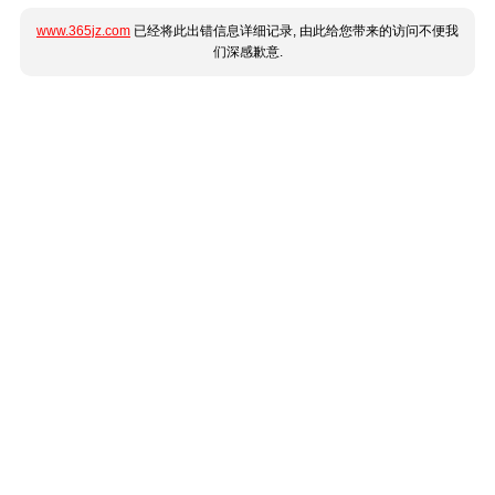
www.365jz.com
已经将此出错信息详细记录, 由此给您带来的访问不便我
们深感歉意.