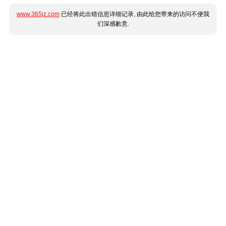
www.365jz.com
已经将此出错信息详细记录, 由此给您带来的访问不便我
们深感歉意.