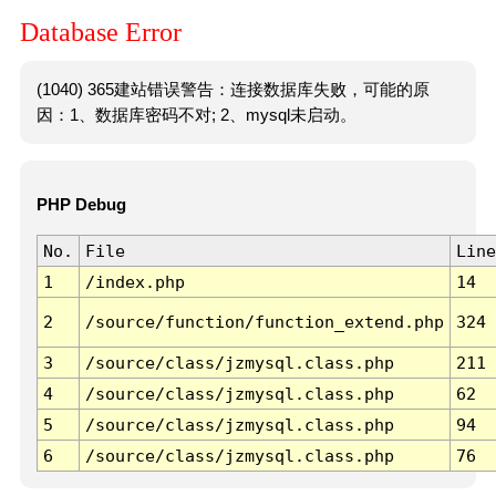
Database Error
(1040) 365建站错误警告：连接数据库失败，可能的原
因：1、数据库密码不对; 2、mysql未启动。
PHP Debug
No.
File
Line
1
/index.php
14
2
/source/function/function_extend.php
324
3
/source/class/jzmysql.class.php
211
4
/source/class/jzmysql.class.php
62
5
/source/class/jzmysql.class.php
94
6
/source/class/jzmysql.class.php
76