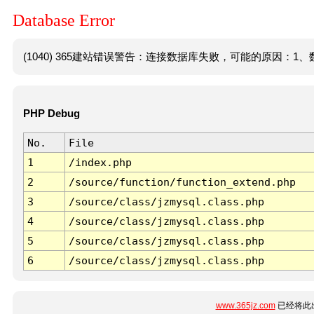
Database Error
(1040) 365建站错误警告：连接数据库失败，可能的原因：1、数
PHP Debug
No.
File
1
/index.php
2
/source/function/function_extend.php
3
/source/class/jzmysql.class.php
4
/source/class/jzmysql.class.php
5
/source/class/jzmysql.class.php
6
/source/class/jzmysql.class.php
www.365jz.com
已经将此