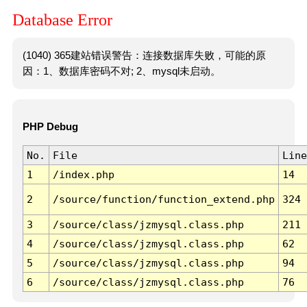
Database Error
(1040) 365建站错误警告：连接数据库失败，可能的原
因：1、数据库密码不对; 2、mysql未启动。
PHP Debug
No.
File
Line
1
/index.php
14
2
/source/function/function_extend.php
324
3
/source/class/jzmysql.class.php
211
4
/source/class/jzmysql.class.php
62
5
/source/class/jzmysql.class.php
94
6
/source/class/jzmysql.class.php
76