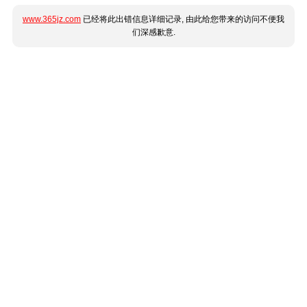
www.365jz.com
已经将此出错信息详细记录, 由此给您带来的访问不便我
们深感歉意.