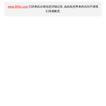
www.365jz.com
已经将此出错信息详细记录, 由此给您带来的访问不便我
们深感歉意.