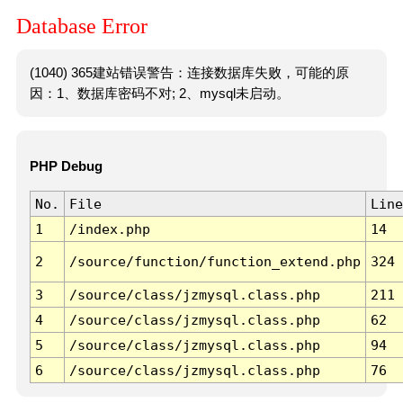
Database Error
(1040) 365建站错误警告：连接数据库失败，可能的原
因：1、数据库密码不对; 2、mysql未启动。
PHP Debug
No.
File
Line
1
/index.php
14
2
/source/function/function_extend.php
324
3
/source/class/jzmysql.class.php
211
4
/source/class/jzmysql.class.php
62
5
/source/class/jzmysql.class.php
94
6
/source/class/jzmysql.class.php
76