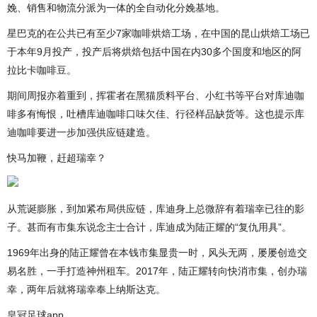
娩、销售和物流分派为一体的全自动化分娩基地。
星巴克的在公共已有至少7家咖啡烘焙工场，在中国的昆山烘焙工场已
于本年9月投产，投产后将烘焙包括中国在内30多个国度和地区的阿
拉比卡咖啡豆。
期间周报亦着重到，挥霍者在黑猫质料平台、小红书等平台对库迪咖
啡多有悔恨，吐槽库迪咖啡口味欠佳、行径样品缺货等。这也提示库
迪咖啡要进一步加强供应链建造。
快马加鞭，赶超瑞幸？
从荒诞膨胀，到加紧布局供应链，库迪身上总微辞有着瑞幸已往的影
子。甚而有市集东说念主士合计，库迪成为陆正耀的“复仇用具”。
1969年出身的陆正耀曾在本钱市集显贵一时，风头无两，屡屡创造交
易名胜，一手打造神州租车。2017年，陆正耀转向快消市集，创办瑞
幸，两年后就将瑞幸奉上纳斯达克。
皇冠足球app