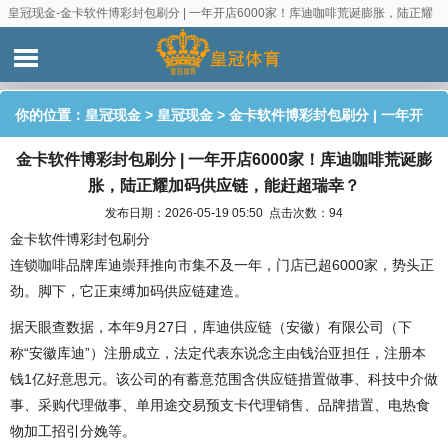
皇冠现金-金卡软件博彩封包刷分 | 一年开店6000家！库迪咖啡荒诞膨胀，陆正耀
加码供应链，能赶超瑞幸？
你的位置：
皇冠现金
>
皇冠现金
> 金卡软件博彩封包刷分 | 一年开
金卡软件博彩封包刷分 | 一年开店6000家！库迪咖啡荒诞膨
店6000家！库迪咖啡荒诞膨胀，陆正耀加码供应链，能赶超瑞幸？
胀，陆正耀加码供应链，能赶超瑞幸？
发布日期：2026-05-19 05:50 点击次数：94
金卡软件博彩封包刷分
连锁咖啡品牌库迪崇拜推向市集不及一年，门店已超6000家，势头正
劲。脚下，它正束缚加码供应链建造。
据天眼查数据，本年9月27日，库迪供应链（安徽）有限公司（下
称“安徽库迪”）注册成立，法定代表东说念主由钱治亚担任，注册本
钱1亿好意思元。该公司的有蓄意范围含供应链措置做事、科技中介做
事、采购代理做事、单用途交易预支卡代理销售、品牌措置、电热食
物加工招引分娩等。