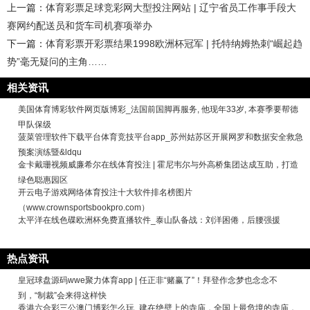
上一篇：
体育彩票足球竞彩网大型投注网站 | 辽宁省员工作事手段大
赛网约配送员和货车司机赛项举办
下一篇：
体育彩票开彩票结果1998欧洲杯冠军 | 托特纳姆热刺“崛起趋
势”毫无疑问的主角……
相关资讯
美国体育博彩软件网页版博彩_法国前国脚再服务, 他现年33岁, 本赛季要帮德
甲队保级
菠菜管理软件下载平台体育竞技平台app_苏州姑苏区开展网罗和数据安全救急
预案演练暨&ldqu
金卡戴珊视频威廉希尔在线体育投注 | 霍尼韦尔与外高桥集团达成互助，打造
绿色聪惠园区
开云电子游戏网络体育投注十大软件排名榜图片
（www.crownsportsbookpro.com）
太平洋在线色碟欧洲杯免费直播软件_泰山队备战：刘洋困倦，后腰强援
热点资讯
皇冠球盘源码wwe聚力体育app | 任正非“赌赢了”！拜登作念梦也念念不
到，“制裁”会来得这样快
香港六合彩三公澳门博彩怎么玩_建在绝壁上的寺庙，全国上最危境的寺庙，