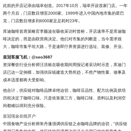
此前的开店记录由瑞幸创造。2017年10月，瑞幸开设首家门店。一年
两个月后，门店数目增至2000家。1999年进入中国内地市集的星巴
克，门店数目增多到6000家足足耗时23年。
库迪咖啡首席策略官李颖波在吸收采访时曾称，开店速率不是库迪咖
啡决定的，而是由联营商决定。他们对市集的判断是，当今需求很
大，咖啡市集平坦大路，于是速即疗养资源进行选址、装修、开业。
皇冠客服飞机：@seo3687
资深餐饮行业分析师汪洪栋在吸收期间周报记者采访时示意，库迪门
店已达一定例模，加强供应链建造大势所趋，不然产物性量、做事及
成本适度都将大受影响。
他合计，供应链对咖啡品牌卓绝迫切，咖啡豆品性、配方比例及烘培
历程决定了咖啡口味。只是依靠第三方，咖啡口味、质料以及利润空
间都难以得到充分保险。
皇冠现金在线开户
中国食物产业分析师朱丹蓬强调供应链之余咖啡品牌的迫切，“供应链