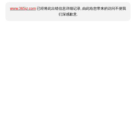
www.365jz.com
已经将此出错信息详细记录, 由此给您带来的访问不便我
们深感歉意.