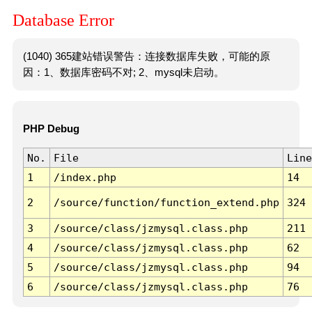
Database Error
(1040) 365建站错误警告：连接数据库失败，可能的原
因：1、数据库密码不对; 2、mysql未启动。
PHP Debug
No.
File
Line
1
/index.php
14
2
/source/function/function_extend.php
324
3
/source/class/jzmysql.class.php
211
4
/source/class/jzmysql.class.php
62
5
/source/class/jzmysql.class.php
94
6
/source/class/jzmysql.class.php
76