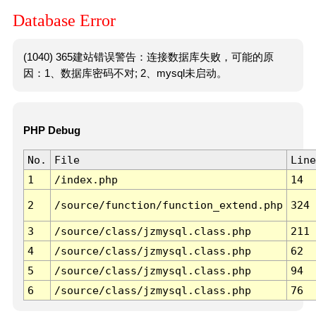
Database Error
(1040) 365建站错误警告：连接数据库失败，可能的原
因：1、数据库密码不对; 2、mysql未启动。
PHP Debug
No.
File
Line
1
/index.php
14
2
/source/function/function_extend.php
324
3
/source/class/jzmysql.class.php
211
4
/source/class/jzmysql.class.php
62
5
/source/class/jzmysql.class.php
94
6
/source/class/jzmysql.class.php
76