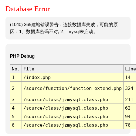
Database Error
(1040) 365建站错误警告：连接数据库失败，可能的原
因：1、数据库密码不对; 2、mysql未启动。
PHP Debug
No.
File
Line
1
/index.php
14
2
/source/function/function_extend.php
324
3
/source/class/jzmysql.class.php
211
4
/source/class/jzmysql.class.php
62
5
/source/class/jzmysql.class.php
94
6
/source/class/jzmysql.class.php
76