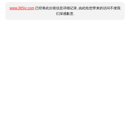
www.365jz.com
已经将此出错信息详细记录, 由此给您带来的访问不便我
们深感歉意.