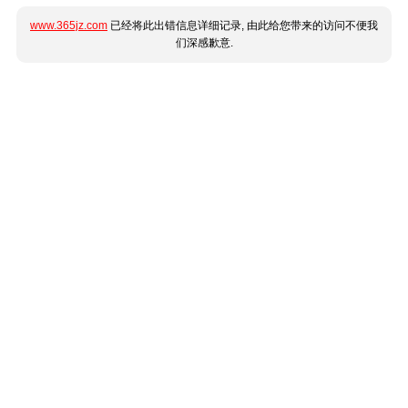
www.365jz.com
已经将此出错信息详细记录, 由此给您带来的访问不便我
们深感歉意.