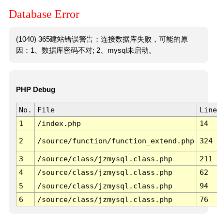
Database Error
(1040) 365建站错误警告：连接数据库失败，可能的原
因：1、数据库密码不对; 2、mysql未启动。
PHP Debug
No.
File
Line
1
/index.php
14
2
/source/function/function_extend.php
324
3
/source/class/jzmysql.class.php
211
4
/source/class/jzmysql.class.php
62
5
/source/class/jzmysql.class.php
94
6
/source/class/jzmysql.class.php
76