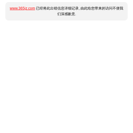
www.365jz.com
已经将此出错信息详细记录, 由此给您带来的访问不便我
们深感歉意.