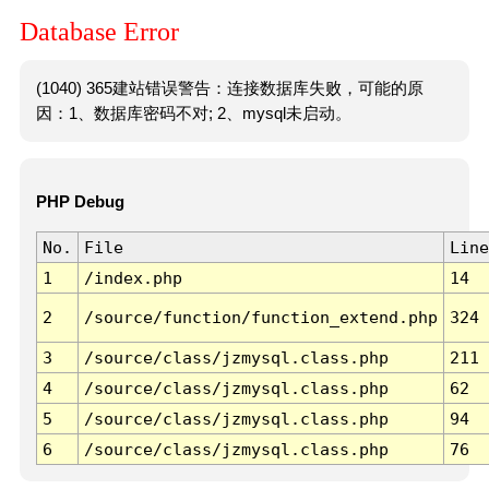
Database Error
(1040) 365建站错误警告：连接数据库失败，可能的原
因：1、数据库密码不对; 2、mysql未启动。
PHP Debug
No.
File
Line
1
/index.php
14
2
/source/function/function_extend.php
324
3
/source/class/jzmysql.class.php
211
4
/source/class/jzmysql.class.php
62
5
/source/class/jzmysql.class.php
94
6
/source/class/jzmysql.class.php
76