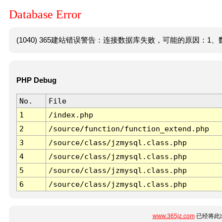
Database Error
(1040) 365建站错误警告：连接数据库失败，可能的原因：1、数
PHP Debug
No.
File
1
/index.php
2
/source/function/function_extend.php
3
/source/class/jzmysql.class.php
4
/source/class/jzmysql.class.php
5
/source/class/jzmysql.class.php
6
/source/class/jzmysql.class.php
www.365jz.com
已经将此