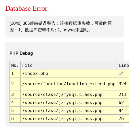
Database Error
(1040) 365建站错误警告：连接数据库失败，可能的原
因：1、数据库密码不对; 2、mysql未启动。
PHP Debug
No.
File
Line
1
/index.php
14
2
/source/function/function_extend.php
324
3
/source/class/jzmysql.class.php
211
4
/source/class/jzmysql.class.php
62
5
/source/class/jzmysql.class.php
94
6
/source/class/jzmysql.class.php
76