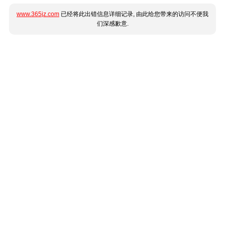
www.365jz.com
已经将此出错信息详细记录, 由此给您带来的访问不便我
们深感歉意.